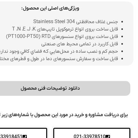
ویژگی‌های اصلی این محصول:
جنس غلاف محافظتی Stainless Steel 304
قابل ساخت بروی انواع ترموکوپل تایپ‌‌‌‌های T ،N ،E ،J ،K
قابل ساخت بروی انواع سنسور‌های PT1000-PT50) RTD)
قابل کاربرد در تمامی محیط های صنعتی
حجم كم و نصب ساده در محل‌هايي كه فضاي كافي وجود ندارن
قابل ساخت و سفارش سنسورهای دما در طول و قطر‌های مخت
دانلود توضیحات فنی محصول
برای دریافت مشاوره و خرید در مورد این محصول با شماره‌های زیر 
-33918451
021-33978510