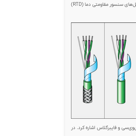
از جنس مس با اندود نیکل (NPC) یا مس با اندود نقره (SPC) استفاده می‌شود. کابل‌های سنسور مقاومتی دما (RTD)
وی‌سی و فایبرگلاس اشاره کرد. در