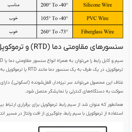
سنسورهای مقاومتی دما (RTD) و ترموکوپل با سیم رابط
سیم و کابل رابط را می‌توان به همراه انواع سنسور مقاومتی دما یا RTD از جمله سنسورهای PT100 و PT1000 و انواع تایپ‌های مختلف
ترموکوپل، در یک طرف به یک سنسور دما مانند RTD یا ترموکوپل به صورت مستقیم کوپل می‌شود.
غلاف این محصول می‌تواند سر نیزه‌دار، قفل‌شونده (اسکوتی)، دار
سوکت به دستگاه‌های کنترلی یا نمایشگر متصل شود.
استفاده از ترموکوپل با سیم رابط، جلوگیری از افت ولتاژ در مسیر ا