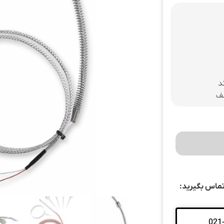
د
لف
تماس بگیرید:
021