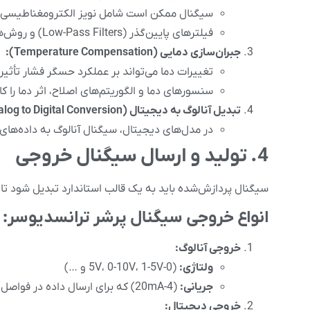
سیگنال ممکن است شامل نویز الکترومغناطیسی ب
فیلترهای پایین‌گذر (Low-Pass Filters) و روش‌های پردازش سیگنال دیجیتال برای این منظور به کار می‌روند.
جبران‌سازی دمایی (Temperature Compensation):
تغییرات دما می‌تواند بر عملکرد حسگر فشار تأثیر 
سنسورهای دما و الگوریتم‌های اصلاح، اثر دما را 
تبدیل آنالوگ به دیجیتال (ADC – Analog to Digital Conversion):
در مدل‌های دیجیتال، سیگنال آنالوگ به داده‌های
4. تولید و ارسال سیگنال خروجی
سیگنال پردازش‌شده باید به یک قالب استاندارد تبدیل شود تا 
انواع خروجی سیگنال پرشر ترانسدیوسر:
خروجی آنالوگ:
ولتاژی:
(0-5V، 0-10V، 1-5V و …)
جریانی:
(4-20mA) که برای ارسال داده در فواصل طولانی مناسب‌تر است.
خروجی دیجیتال: