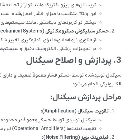
کریستال‌های پیزوالکتریک مانند کوارتز تحت فشار،
این ولتاژ متناسب با میزان فشار اعمال‌شده است.
بیشتر در کاربردهای دینامیکی، مانند سیستم‌های
حسگر سیلیکونی میکرومکانیکی (MEMS – Microelectromechanical Systems)
از فناوری نیمه‌هادی‌ها برای اندازه‌گیری تغییر ش
در تجهیزات پزشکی، الکترونیک دقیق و سیستم‌های 
3. پردازش و اصلاح سیگنال
سیگنال تولیدشده توسط حسگر فشار معمولاً ضعیف و دارای نویز
الکترونیکی انجام می‌شود.
مراحل پردازش سیگنال:
تقویت سیگنال (Amplification):
سیگنال تولیدی توسط حسگر معمولاً در محدوده 
تقویت‌کننده‌ها (Operational Amplifiers) این سیگنال را به سطح قابل استفاده تبدیل می‌کنند.
فیلترینگ نویز (Noise Filtering):