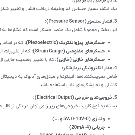
2.دیافراگم (دیافراگم):
یک غشاء بسیار حساس که وظیفه دریافت فشار و تغییر شکل با 
3.فشار سنسور (Pressure Sensor):
این بخش معمولاً شامل یک عنصر حسگر است که فشارها به تغیی
حسگرهای پیزوالکتریک (Piezoelectric):
که بر اساس ا
حسگرهای مقاومتی (Strain Gauge):
که از تغییرات ا
حسگرهای خازنی (خازنی):
که با تغییر وضعیت خازنی از ف
4.مدار الکترونیکی پردازشگر:
شامل تقویت‌کننده‌ها، فیلترها و مبدل‌های آنالوگ به دیجیت
کنترلی و نمایشگرهای قابل استفاده باشد.
5.خروجی‌های خروجی (Electrical Output):
بسته به نوع کاربرد، خروجی‌های زیر را می‌توان در یکی از قالب‌ها
ولتاژی (0-5V، 0-10V و …)
جریانی (4-20mA)