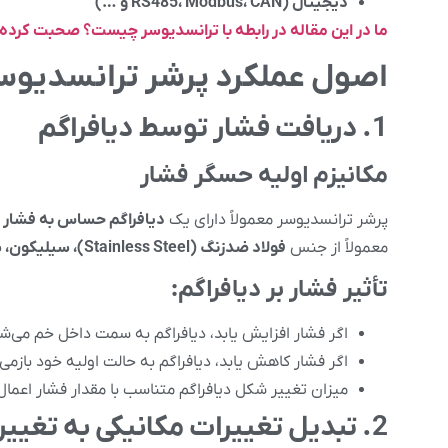
دیجیتال (RS485، Modbus، CAN و …)
ما در این مقاله در رابطه با ترانسدیوسر چیست؟ صحبت کرده و 
اصول عملکرد پرشر ترانسدیوس
1. دریافت فشار توسط دیافراگم
مکانیزم اولیه حسگر فشار
پرشر ترانسدیوسر معمولاً دارای یک
دیافراگم حساس به فشار
معمولاً از جنس
فولاد ضدزنگ (Stainless Steel)، سیلیکون، سرامیک یا تیتانیوم
تأثیر فشار بر دیافراگم:
اگر فشار افزایش یابد، دیافراگم به سمت داخل خم می‌ش
اگر فشار کاهش یابد، دیافراگم به حالت اولیه خود بازمی‌
میزان تغییر شکل دیافراگم متناسب با مقدار فشار اعمال
2. تبدیل تغییرات مکانیکی به تغییرات الکتریکی