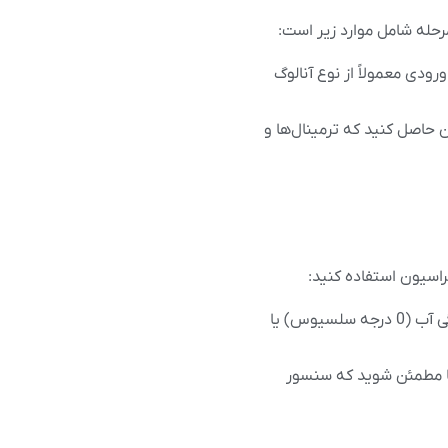
گنال آنالوگ از سنسور PT100 داشته باشد. این ورودی معمولاً از نوع آنالوگ
نان حاصل کنید که ترمینال‌ها و
برای کالیبراسیون سنسور PT100، باید از دمای مرجع دقیق استفاده کنید. به‌طور معمول، از دمای یخ‌زدگی آب (0 درجه سلسیوس) یا
 تا مطمئن شوید که سنسور